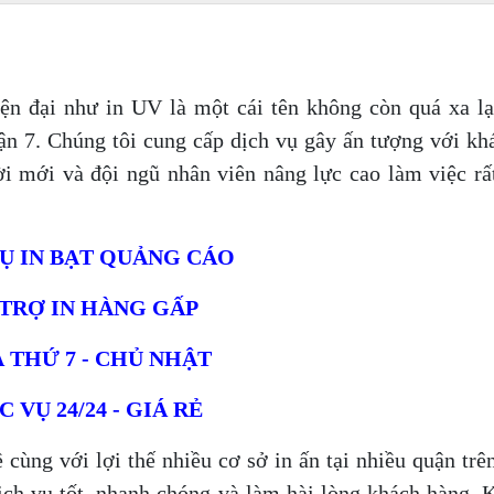
ện đại như in UV là một cái tên không còn quá xa lạ 
ận 7. Chúng tôi cung cấp dịch vụ gây ấn tượng với kh
ời mới và đội ngũ nhân viên nâng lực cao làm việc rấ
Ụ IN BẠT QUẢNG CÁO
TRỢ IN HÀNG GẤP
Ả THỨ 7 - CHỦ NHẬT
 VỤ 24/24 - GIÁ RẺ
cùng với lợi thế nhiều cơ sở in ấn tại nhiều quận trê
h vụ tốt, nhanh chóng và làm hài lòng khách hàng. Kh