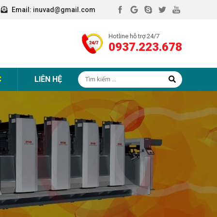
Email:
inuvad@gmail.com
Hotline hỗ trợ 24/7
0937.223.678
C
LIÊN HỆ