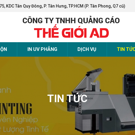
75, KDC Tân Quy Đông, P. Tân Hưng, TP.HCM (P. Tân Phong, Q7 cũ)
UỘN
IN UV PHẲNG
DỊCH VỤ
TIN TỨ
TIN TỨC