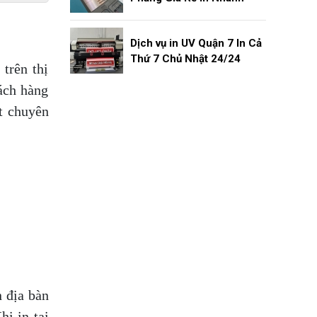
Dịch vụ in UV Quận 7 In Cả
Thứ 7 Chủ Nhật 24/24
trên thị
ách hàng
t chuyên
n địa bàn
i in tại