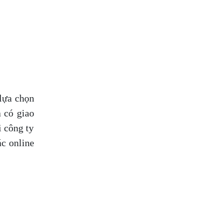
lựa chọn
à có giao
i công ty
ác online