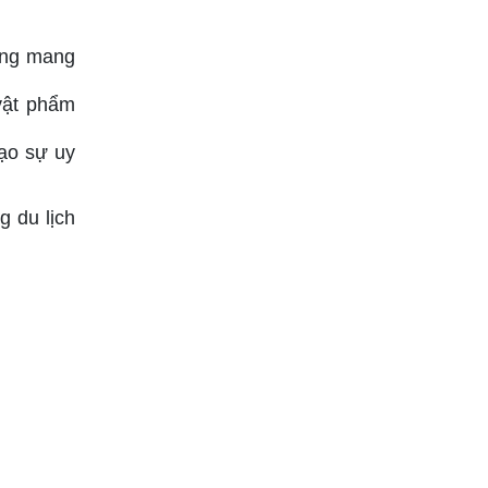
công mang
 vật phẩm
tạo sự uy
g du lịch