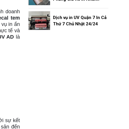
nh doanh
Dịch vụ in UV Quận 7 In Cả
ecal tem
Thứ 7 Chủ Nhật 24/24
vụ in ấn
hực tế và
UV AD
là
i sự kết
i sản đến