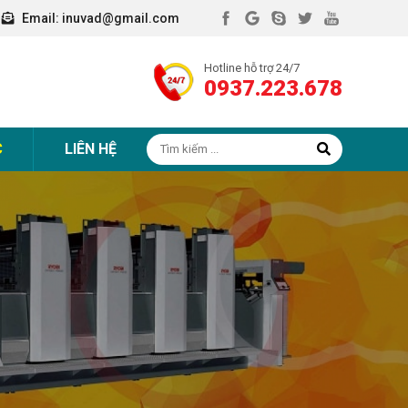
Email:
inuvad@gmail.com
Hotline hỗ trợ 24/7
0937.223.678
C
LIÊN HỆ