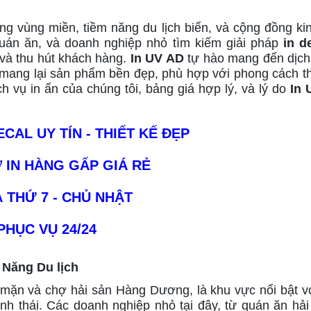
ng vùng miền, tiềm năng du lịch biển, và cộng đồng ki
uán ăn, và doanh nghiệp nhỏ tìm kiếm giải pháp
in d
và thu hút khách hàng.
In UV AD
tự hào mang đến dịch 
, mang lại sản phẩm bền đẹp, phù hợp với phong cách t
 vụ in ấn của chúng tôi, bảng giá hợp lý, và lý do
In 
ECAL UY TÍN - THIẾT KẾ ĐẸP
 IN HÀNG GẤP GIÁ RẺ
Ả THỨ 7 - CHỦ NHẬT
PHỤC VỤ 24/24
 Năng Du lịch
 mặn và chợ hải sản Hàng Dương, là khu vực nổi bật vớ
nh thái. Các doanh nghiệp nhỏ tại đây, từ quán ăn hả