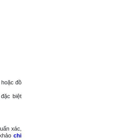
, hoặc đồ
đặc biệt
uẩn xác,
 khảo
chi