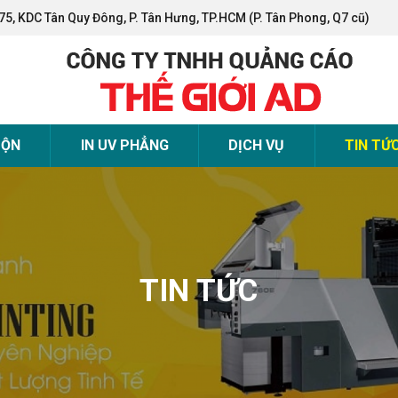
75, KDC Tân Quy Đông, P. Tân Hưng, TP.HCM (P. Tân Phong, Q7 cũ)
UỘN
IN UV PHẲNG
DỊCH VỤ
TIN TỨ
TIN TỨC