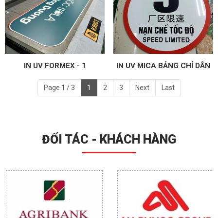
IN UV FORMEX - 1
IN UV MICA BẢNG CHỈ DẪN
Page 1 / 3
1
2
3
Next
Last
ĐỐI TÁC - KHÁCH HÀNG