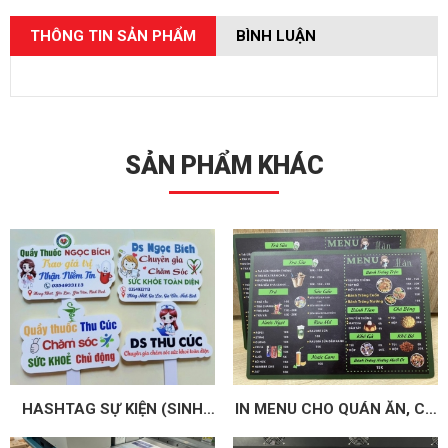
THÔNG TIN SẢN PHẨM
BÌNH LUẬN
SẢN PHẨM KHÁC
HASHTAG SỰ KIỆN (SINH
IN MENU CHO QUÁN ĂN, CÀ
NHẬT, CƯỚI HỎI, TEAM
PHÊ, TRÀ SỮA