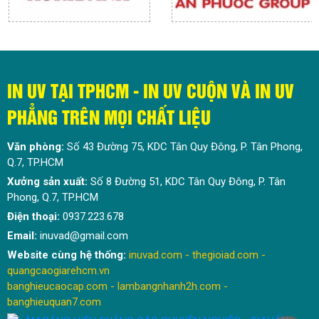
IN UV TẠI TPHCM - IN UV CUỘN VÀ IN UV
PHẲNG TRÊN MỌI CHẤT LIỆU
Văn phòng:
Số 43 Đường 75, KDC Tân Quy Đông, P. Tân Phong,
Q.7, TP.HCM
Xưởng sản xuất:
Số 8 Đường 51, KDC Tân Quy Đông, P. Tân
Phong, Q.7, TP.HCM
Điện thoại:
0937.223.678
Email:
inuvad@gmail.com
Website cùng hệ thống:
inuvad.com
-
thegioiad.com
-
quangcaogiarehcm.vn
banghieucaocap.com
- lambangnhanh2h.com -
banghieuquan7.com