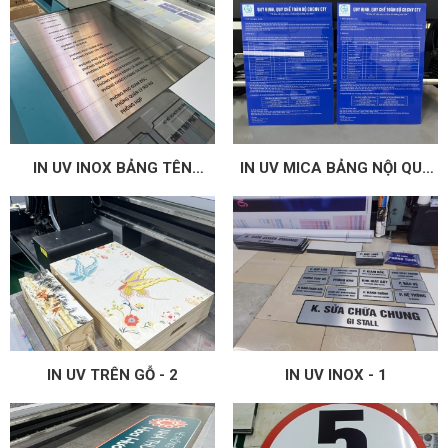
BUILDING...)
IN UV INOX BẢNG TÊN
IN UV MICA BẢNG NỘI QUY
PHÒNG BAN
CÔNG TY
IN UV TRÊN GỖ - 2
IN UV INOX - 1