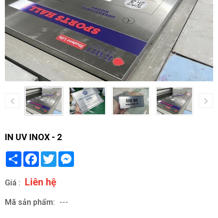
IN UV INOX - 2
Share
Facebook
Twitter
Messenger
Liên hệ
Giá :
Mã sản phẩm:
---