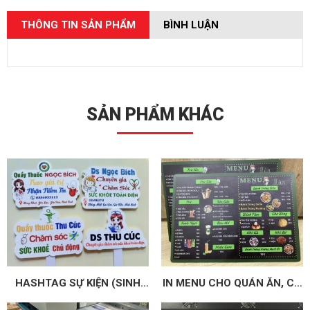
THÔNG TIN SẢN PHẨM
BÌNH LUẬN
SẢN PHẨM KHÁC
HASHTAG SỰ KIỆN (SINH
IN MENU CHO QUÁN ĂN, CÀ
NHẬT, CƯỚI HỎI, TEAM
PHÊ, TRÀ SỮA