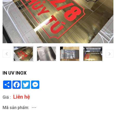
IN UV INOX
Share
Facebook
Twitter
Messenger
Liên hệ
Giá :
Mã sản phẩm:
---