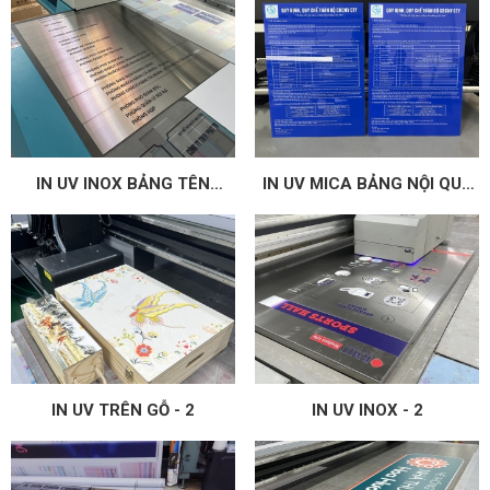
BUILDING...)
IN UV INOX BẢNG TÊN
IN UV MICA BẢNG NỘI QUY
PHÒNG BAN
CÔNG TY
IN UV TRÊN GỖ - 2
IN UV INOX - 2