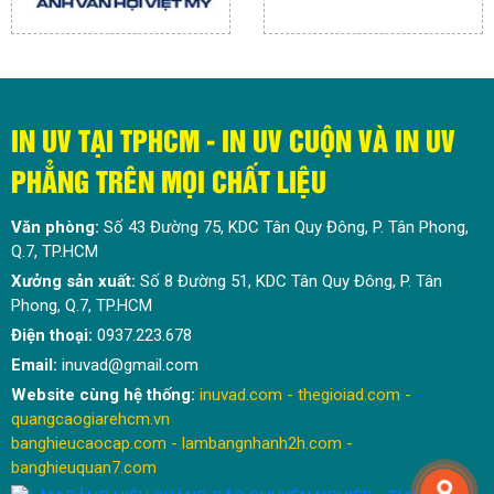
IN UV TẠI TPHCM - IN UV CUỘN VÀ IN UV
PHẲNG TRÊN MỌI CHẤT LIỆU
Văn phòng:
Số 43 Đường 75, KDC Tân Quy Đông, P. Tân Phong,
Q.7, TP.HCM
Xưởng sản xuất:
Số 8 Đường 51, KDC Tân Quy Đông, P. Tân
Phong, Q.7, TP.HCM
Điện thoại:
0937.223.678
Email:
inuvad@gmail.com
Website cùng hệ thống:
inuvad.com
-
thegioiad.com
-
quangcaogiarehcm.vn
banghieucaocap.com
- lambangnhanh2h.com -
banghieuquan7.com